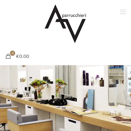
0
€0.00