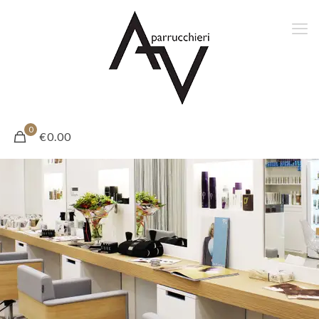
0
€0.00