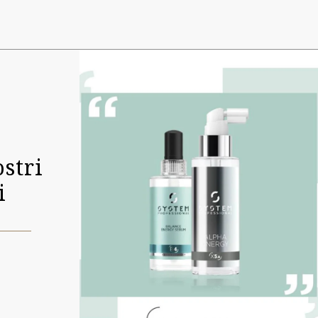
stri
i