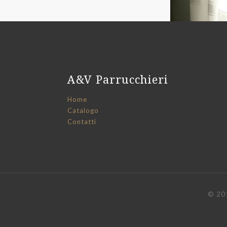
A&V Parrucchieri
Home
Catalogo
Contatti
© 201