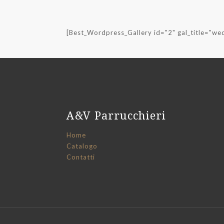
[Best_Wordpress_Gallery id="2" gal_title="we
A&V Parrucchieri
Home
Catalogo
Contatti