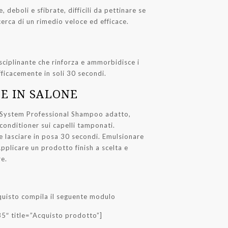
deboli e sfibrate, difficili da pettinare se
cerca di un rimedio veloce ed efficace.
ciplinante che rinforza e ammorbidisce i
fficacemente in soli 30 secondi.
E IN SALONE
l System Professional Shampoo adatto,
 conditioner sui capelli tamponati.
 e lasciare in posa 30 secondi. Emulsionare
pplicare un prodotto finish a scelta e
e.
quisto compila il seguente modulo
5″ title=”Acquisto prodotto”]