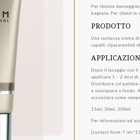
Per chiome danneggiate, 
bagnate. Per clienti in 
PRODOTTO
Una sontuosa crema dis
capelli, ripararandoli e
APPLICAZION
Dopo il lavaggio con i
applicare 1 – 2 dosi di
Distribuire col pettine
e sciacquare a fondo. A
acconciare come sempr
15ml, 30ml, 200ml
Per informazioni ed ac
[contact-form-7 id=”13