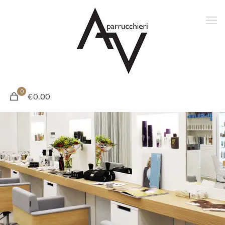
0
€0.00