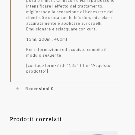
posa 5 minuti. Climazon o HairSpa possono
intensificare l’effetto del trattamento,
migliorando la sensazione di benessere del
cliente. Se usata con le Infusion, miscelare
accuratamente e applicare sui capelli.
Emulsionare e sciacquare con cura.
15ml, 200ml, 400ml
Per informazione ed acquisto compila il
modulo seguente
[contact-form-7 id=”135″ title=”Acquisto
prodotto”]
Recensioni
0
Prodotti correlati