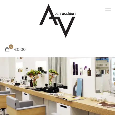
0
€0.00